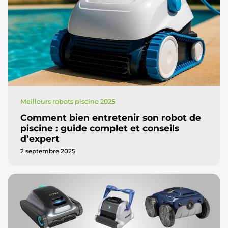
Meilleurs robots piscine 2025
Comment bien entretenir son robot de
piscine : guide complet et conseils
d’expert
2 septembre 2025