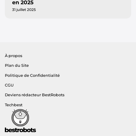
en 2025
31 juillet 2025
À propos
Plan du Site
Politique de Confidentialité
CGU
Deviens rédacteur BestRobots
Techbest