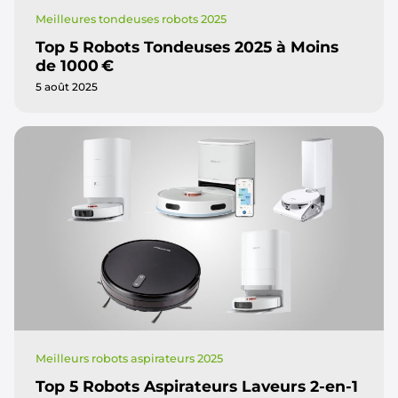
Meilleures tondeuses robots 2025
Top 5 Robots Tondeuses 2025 à Moins
de 1000 €
5 août 2025
Meilleurs robots aspirateurs 2025
Top 5 Robots Aspirateurs Laveurs 2-en-1