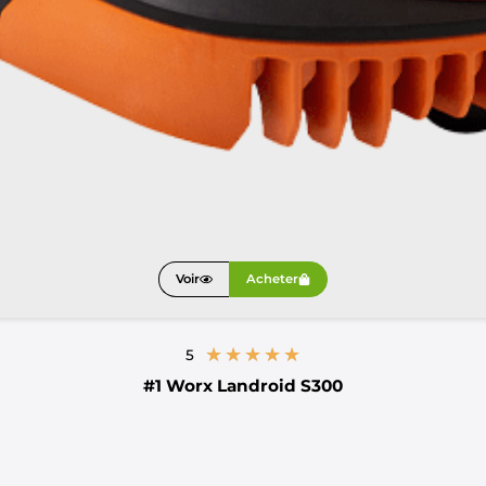
Voir
Acheter
★
★
★
★
★
5
#1
Worx Landroid S300