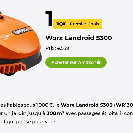
1
Premier Choix
Worx Landroid S300
Prix: €
539
Acheter sur Amazon
s fiables sous 1 000 €, le
Worx Landroid S300 (WR130
ur un jardin jusqu’à
300 m²
avec passages étroits, il com
tif qui pense pour vous.