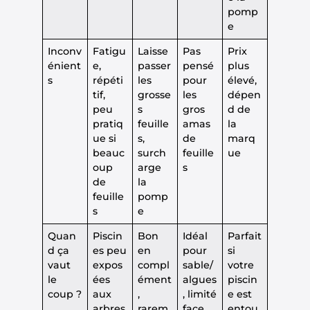
pomp
e
Inconv
Fatigu
Laisse
Pas
Prix
énient
e,
passer
pensé
plus
s
répéti
les
pour
élevé,
tif,
grosse
les
dépen
peu
s
gros
d de
pratiq
feuille
amas
la
ue si
s,
de
marq
beauc
surch
feuille
ue
oup
arge
s
de
la
feuille
pomp
s
e
Quan
Piscin
Bon
Idéal
Parfait
d ça
es peu
en
pour
si
vaut
expos
compl
sable/
votre
le
ées
ément
algues
piscin
coup ?
aux
,
, limité
e est
arbres
rarem
face
entou