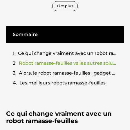
dont on se dit qu’on pourrait très bien se passer.
Lire plus
Surtout quand on a déjà un filet manuel ou qu’on
fait confiance au skimmer pour limiter les dégâts.
Sans parler du prix, forcément plus élevé que les
Sommaire
solutions classiques. Bref, le doute est légitime :
est-ce que ça marche vraiment ou est-ce juste
une promesse marketing ?
Ce qui change vraiment avec un robot ramasse-feuilles
Robot ramasse-feuilles vs les autres solutions
Alors, le robot ramasse-feuilles : gadget ou vraie solution ?
Les meilleurs robots ramasse-feuilles
Ce qui change vraiment avec un
robot ramasse-feuilles