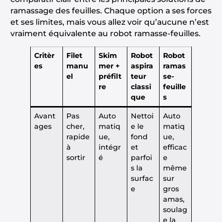
ramassage des feuilles. Chaque option a ses forces
et ses limites, mais vous allez voir qu’aucune n’est
vraiment équivalente au robot ramasse-feuilles.
Critèr
Filet
Skim
Robot
Robot
es
manu
mer +
aspira
ramas
el
préfilt
teur
se-
re
classi
feuille
que
s
Avant
Pas
Auto
Nettoi
Auto
ages
cher,
matiq
e le
matiq
rapide
ue,
fond
ue,
à
intégr
et
efficac
sortir
é
parfoi
e
s la
même
surfac
sur
e
gros
amas,
soulag
e la