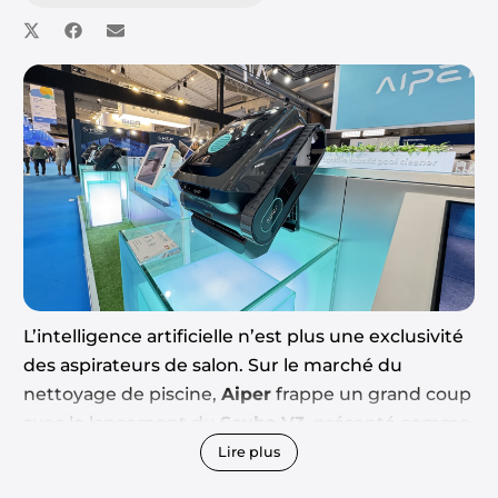
L’intelligence artificielle n’est plus une exclusivité
des aspirateurs de salon. Sur le marché du
nettoyage de piscine,
Aiper
frappe un grand coup
avec le lancement du
Scuba V3
, présenté comme
le tout premier robot nettoyeur propulsé par une
Lire plus
« Cognitive AI » (IA Cognitive).