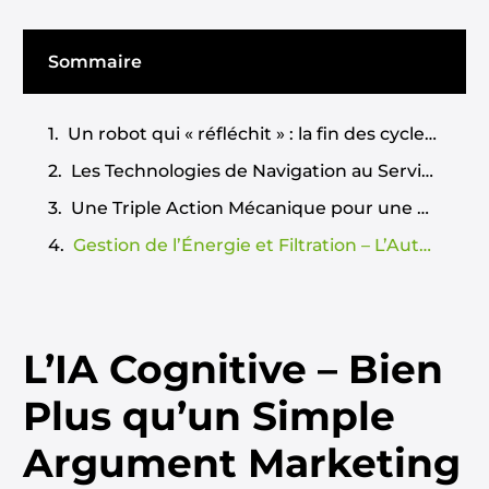
BestRobots.fr était présent au salon
Piscina &
Wellness de Barcelone
pour une démonstration
Sommaire
exclusive. Au-delà des promesses marketing, que
vaut cette nouvelle approche du nettoyage de
Un robot qui « réfléchit » : la fin des cycles de nettoyage aléatoires ?
bassin ? Voici notre compte-rendu professionnel,
pour décrypter si le
Scuba V3
est le futur de
Les Technologies de Navigation au Service de la Précision
l’entretien de piscine ou un luxe dispensable.
Une Triple Action Mécanique pour une Propreté Complète
Gestion de l’Énergie et Filtration – L’Autonomie au Quotidien
L’IA Cognitive – Bien
Plus qu’un Simple
Argument Marketing