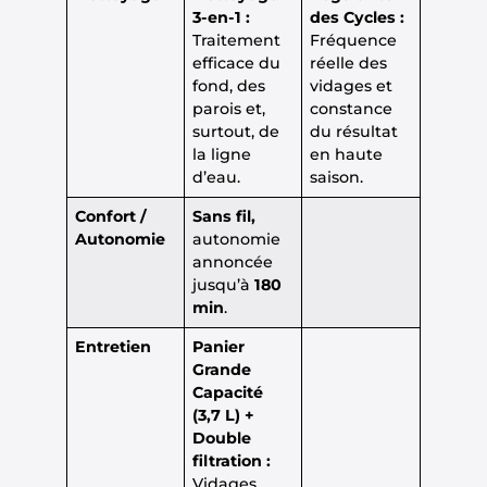
3-en-1 :
des Cycles :
Traitement
Fréquence
efficace du
réelle des
fond, des
vidages et
parois et,
constance
surtout, de
du résultat
la ligne
en haute
d’eau.
saison.
Confort /
Sans fil,
Autonomie
autonomie
annoncée
jusqu’à
180
min
.
Entretien
Panier
Grande
Capacité
(3,7 L) +
Double
filtration :
Vidages