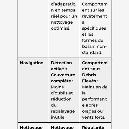
d’adaptatio
Comportem
n en temps
ent sur les
réel pour un
revêtement
nettoyage
s
optimisé.
spécifiques
et les
formes de
bassin non-
standard.
Navigation
Détection
Comportem
active +
ent sous
Couverture
Débris
complète :
Élevés :
Moins
Maintien de
d’oublis et
la
réduction
performanc
du
e après
rebalayage
orages ou
inutile.
vents forts.
Nettoyage
Nettoyage
Régularité